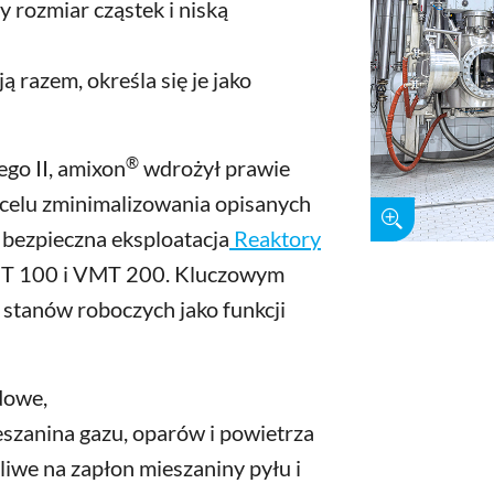
y rozmiar cząstek i niską
ą razem, określa się je jako
®
go II, amixon
wdrożył prawie
 celu zminimalizowania opisanych
 bezpieczna eksploatacja
Reaktory
T 100 i VMT 200. Kluczowym
 stanów roboczych jako funkcji
dowe,
eszanina gazu, oparów i powietrza
liwe na zapłon mieszaniny pyłu i