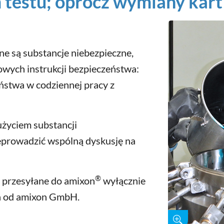
testu; oprócz wymiany kart
e są substancje niebezpieczne,
wych instrukcji bezpieczeństwa:
ństwa w codziennej pracy z
życiem substancji
eprowadzić wspólną dyskusję na
®
 przesyłane do amixon
wyłącznie
a od amixon GmbH.