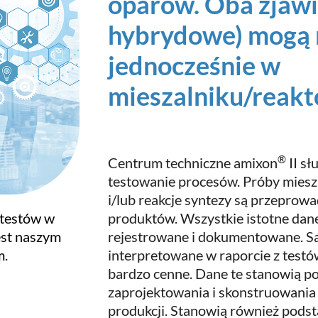
oparów. Oba zjawi
hybrydowe) mogą 
jednocześnie w
mieszalniku/reakt
®
Centrum techniczne amixon
II s
testowanie procesów. Próby miesz
i/lub reakcje syntezy są przeprow
produktów. Wszystkie istotne dan
 testów w
rejestrowane i dokumentowane. 
est naszym
interpretowane w raporcie z testó
m.
bardzo cenne. Dane te stanowią 
zaprojektowania i skonstruowania
produkcji. Stanowią również podst