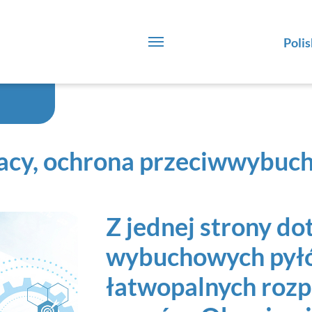
Polis
acy, ochrona przeciwwybuc
Z jednej strony do
wybuchowych pyłów
łatwopalnych rozp