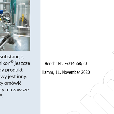
substancje,
®
mixon
jeszcze
żdy produkt
wy jest inny.
eży omówić
acy ma zawsze
".