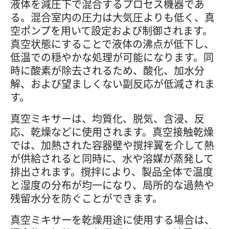
液体を減圧下で混合するプロセス機器であ
る。混合室内の圧力は大気圧よりも低く、真
空ポンプを用いて設定および制御されます。
真空状態にすることで液体の沸点が低下し、
低温での穏やかな処理が可能になります。同
時に酸素が除去されるため、酸化、加水分
解、および望ましくない副反応が低減されま
す。
真空ミキサーは、均質化、脱気、含浸、反
応、乾燥などに使用されます。真空接触乾燥
では、加熱された容器壁や撹拌翼を介して熱
が供給されると同時に、水や溶媒が蒸発して
排出されます。撹拌により、製品全体で温度
と湿度の分布が均一になり、局所的な過熱や
残留水分を防ぐことができます。
真空ミキサーを乾燥用途に使用する場合は、