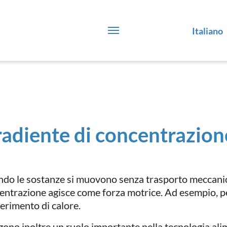
Italiano
adiente di concentrazion
do le sostanze si muovono senza trasporto meccanico
entrazione agisce come forza motrice. Ad esempio, per
ferimento di calore.
gono inoltre un ruolo importante nella tecnologia ali