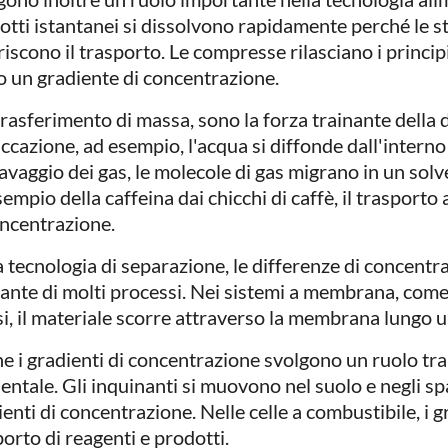
otti istantanei si dissolvono rapidamente perché le st
iscono il trasporto. Le compresse rilasciano i principi
o un gradiente di concentrazione.
trasferimento di massa, sono la forza trainante della 
iccazione, ad esempio, l'acqua si diffonde dall'interno 
lavaggio dei gas, le molecole di gas migrano in un solv
empio della caffeina dai chicchi di caffè, il trasport
oncentrazione.
a tecnologia di separazione, le differenze di concentr
nante di molti processi. Nei sistemi a membrana, come 
isi, il materiale scorre attraverso la membrana lungo 
e i gradienti di concentrazione svolgono un ruolo tra
entale. Gli inquinanti si muovono nel suolo e negli spa
enti di concentrazione. Nelle celle a combustibile, i 
orto di reagenti e prodotti.