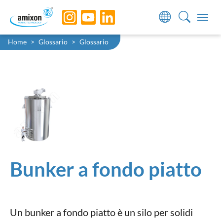
Skip to main navigation
Skip to main content
Skip to page footer
You are here:
Home
Glossario
Glossario
Bunker a fondo piatto
Un bunker a fondo piatto è un silo per solidi