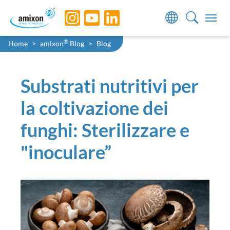
Skip to main navigation
Skip to main content
Skip to page footer
You are here:
®
Home
amixon
Blog
Blog
Substrati nutritivi per
la coltivazione dei
funghi: Sterilizzare e
"inoculare”