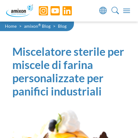
Skip to main navigation
Skip to main content
Skip to page footer
You are here:
®
Home
amixon
Blog
Blog
Miscelatore sterile per
miscele di farina
personalizzate per
panifici industriali