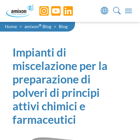
Skip to main navigation
Skip to main content
Skip to page footer
You are here:
®
Home
amixon
Blog
Blog
Impianti di
miscelazione per la
preparazione di
polveri di principi
attivi chimici e
farmaceutici