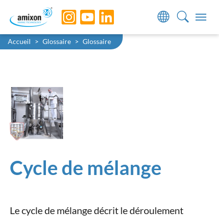
Skip to main navigation
Skip to main content
Skip to page footer
You are here:
Accueil
Glossaire
Glossaire
Cycle de mélange
Le cycle de mélange décrit le déroulement