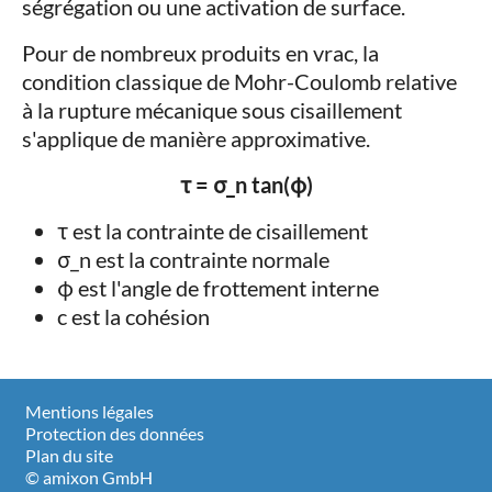
ségrégation ou une activation de surface.
Pour de nombreux produits en vrac, la
condition classique de Mohr-Coulomb relative
à la rupture mécanique sous cisaillement
s'applique de manière approximative.
τ = σ_n tan(φ)
τ est la contrainte de cisaillement
σ_n est la contrainte normale
φ est l'angle de frottement interne
c est la cohésion
Mentions légales
Protection des données
Plan du site
© amixon GmbH