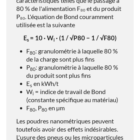
caractéristiques telles que le passage à
80 % de l'alimentation F₈₀ et du produit
P₈₀. L'équation de Bond couramment
utilisée est la suivante
E
= 10 · W
· (1 / √P80 − 1 / √F80)
s
i
F
​: granulométrie à laquelle 80 %
80
de la charge sont plus fins
P
​: granulométrie à laquelle 80 %
80
du produit sont plus fins
E
​ en kWh/t
s
W
​ = indice de travail de Bond
i
(constante spécifique au matériau)
F
, P
​ en µm
80
80
Les poudres nanométriques peuvent
toutefois avoir des effets indésirables.
L'usure des pneus ou les microparticules