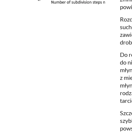
powi
Rozd
such
zawi
drob
Do r
do n
młyn
z mi
młyn
rodz
tarci
Szcz
szyb
pows