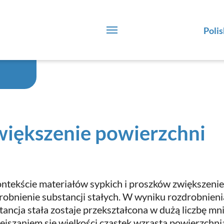
Polis
iększenie powierzchni
ntekście materiałów sypkich i proszków zwiększeni
robnienie substancji stałych. W wyniku rozdrobnieni
tancja stała zostaje przekształcona w dużą liczbę mn
ejszaniem się wielkości cząstek wzrasta powierzchnia