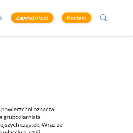
Zapytaj o test
Kontakt
h
e powierzchni oznacza
a gruboziarnista
iejszych cząstek. Wraz ze
 właściwa, czyli