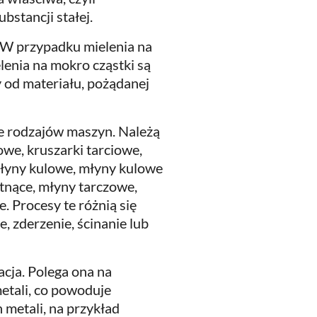
stancji stałej.
 W przypadku mielenia na
enia na mokro cząstki są
 od materiału, pożądanej
le rodzajów maszyn. Należą
owe, kruszarki tarciowe,
łyny kulowe, młyny kulowe
tnące, młyny tarczowe,
. Procesy te różnią się
, zderzenie, ścinanie lub
acja. Polega ona na
etali, co powoduje
 metali, na przykład