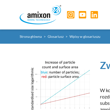
Skip to main navigation
Skip to main content
Skip to page footer
You are here:
Strona główna
Glosariusz
Wpisy w glosariuszu
Zw
W ko
rozd
subs
zmni