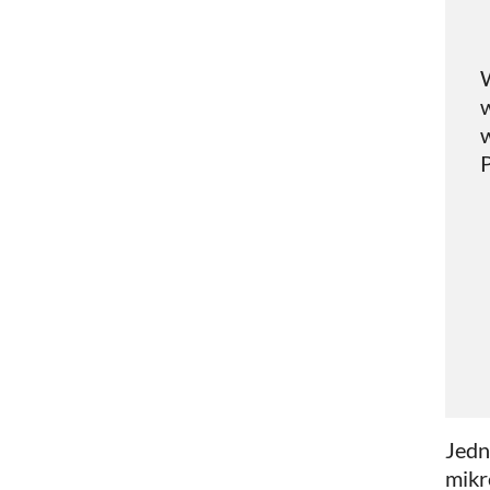
w
Jedn
mikr