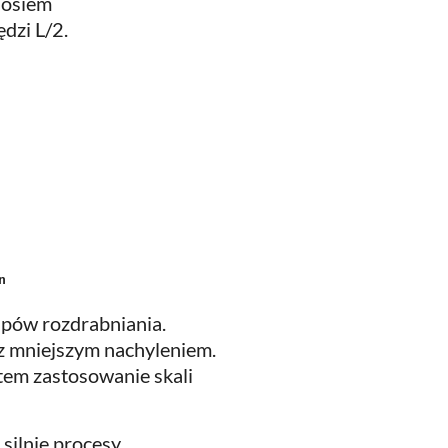
 osiem
dzi L/2.
ⁿ
tapów rozdrabniania.
 z mniejszym nachyleniem.
tem zastosowanie skali
silnie procesy