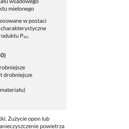
eriału wsadowego
uktu mielonego
tosowane w postaci
 charakterystyczne
produktu P₈₀.
80)
drobniejsze
st drobniejsze
 materiału)
i. Zużycie opon lub
nieczyszczenie powietrza