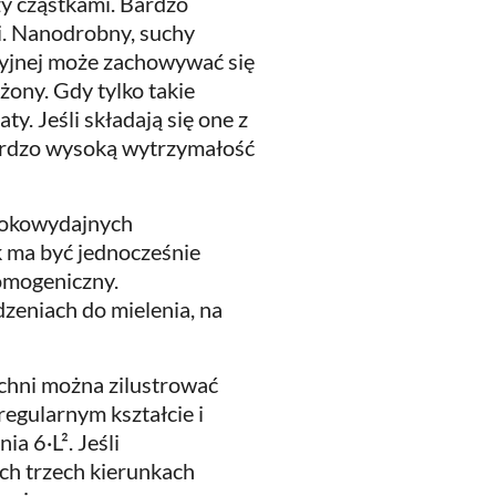
zy cząstkami. Bardzo
i. Nanodrobny, suchy
ryjnej może zachowywać się
żony. Gdy tylko takie
ty. Jeśli składają się one z
rdzo wysoką wytrzymałość
sokowydajnych
k ma być jednocześnie
omogeniczny.
zeniach do mielenia, na
chni można zilustrować
regularnym kształcie i
ia 6·L². Jeśli
ch trzech kierunkach