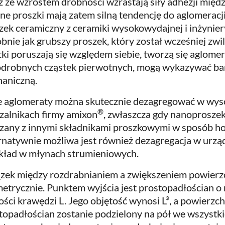
 ze wzrostem drobności wzrastają siły adhezji międ
ne proszki mają zatem silną tendencję do aglomeracj
zek ceramiczny z ceramiki wysokowydajnej i inżynie
bnie jak grubszy proszek, który został wcześniej zwil
tki poruszają się względem siebie, tworzą się aglomera
drobnych cząstek pierwotnych, mogą wykazywać ba
aniczną.
e aglomeraty można skutecznie dezagregować w wy
®
zalnikach firmy amixon
, zwłaszcza gdy nanoprosze
zany z innymi składnikami proszkowymi w sposób h
rnatywnie możliwa jest również dezagregacja w urząd
kład w młynach strumieniowych.
zek między rozdrabnianiem a zwiększeniem powierz
etrycznie. Punktem wyjścia jest prostopadłościan o 
ości krawędzi L. Jego objętość wynosi L³, a powierzchn
topadłościan zostanie podzielony na pół we wszystki