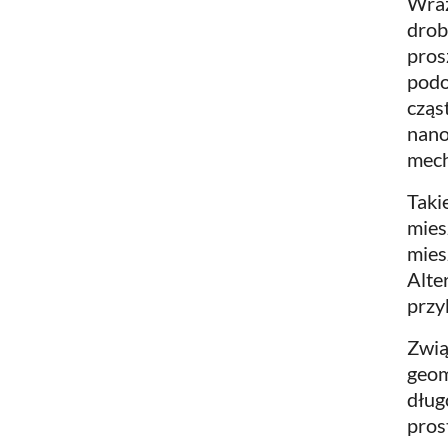
Wraz
drob
pros
podo
cząs
nano
mech
Taki
mies
mies
Alte
przy
Zwią
geom
dług
pros