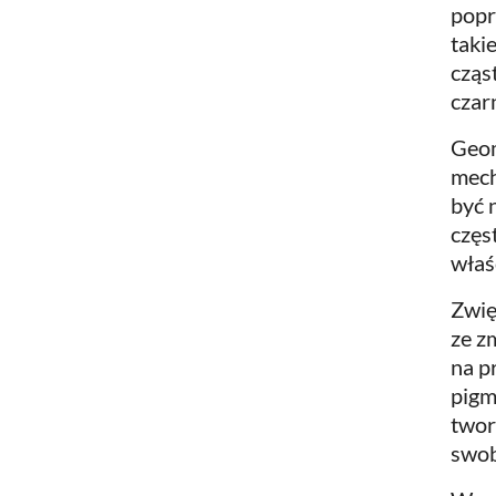
popr
taki
cząs
czar
Geom
mech
być 
częs
właś
Zwię
ze z
na p
pigm
twor
swob