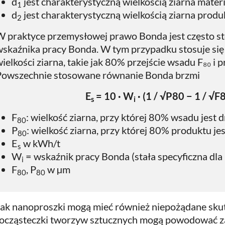
d
​ jest charakterystyczną wielkością ziarna mat
1
d
jest charakterystyczną wielkością ziarna prod
2
W praktyce przemysłowej prawo Bonda jest często s
wskaźnika pracy Bonda. W tym przypadku stosuje się
ielkości ziarna, takie jak 80% przejście wsadu F₈₀ i 
Powszechnie stosowane równanie Bonda brzmi
E
= 10 · W
· (1 / √P80 − 1 / √F
s
i
F
​: wielkość ziarna, przy której 80% wsadu jest 
80
P
​: wielkość ziarna, przy której 80% produktu je
80
E
​ w kWh/t
s
W
​ = wskaźnik pracy Bonda (stała specyficzna dla
i
F
, P
​ w µm
80
80
ak nanoproszki mogą mieć również niepożądane skutk
ocząsteczki tworzyw sztucznych mogą powodować za