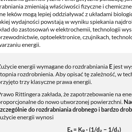
rabniania zmieniają właściwości fizyczne i chemiczn
ne leków mogą lepiej oddziaływać z układami biolog
kiej wydajności powstają w wyniku spiekania najdro
kład do zastosowań w elektrochemii, technologii w
rzewodnictwie, optoelektronice, czujnikach, technol
arzaniu energii.
Zużycie energii wymagane do rozdrabniania
E
jest wy
topnia rozdrobnienia. Aby opisać tę zależność, w te
rzyjęto trzy klasyczne prawa energii.
rawo Rittingera zakłada, że zapotrzebowanie na ener
proporcjonalne do nowo utworzonej powierzchni.
Nad
szczególnie do rozdrabniania drobnego i bardzo dro
użycie energii wynosi
Eₛ = K
· (1/d₂ − 1/d₁)
R