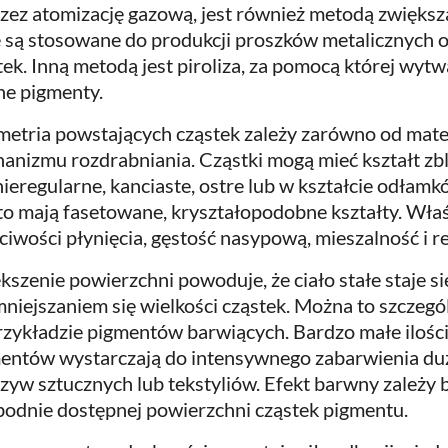
zez atomizację gazową, jest również metodą zwiększ
e są stosowane do produkcji proszków metalicznych o
tek. Inną metodą jest piroliza, za pomocą której wyt
ne pigmenty.
etria powstających cząstek zależy zarówno od mater
anizmu rozdrabniania. Cząstki mogą mieć kształt zbl
nieregularne, kanciaste, ostre lub w kształcie odłamkó
to mają fasetowane, kryształopodobne kształty. Wła
ciwości płynięcia, gęstość nasypową, mieszalność i 
kszenie powierzchni powoduje, że ciało stałe staje s
mniejszaniem się wielkości cząstek. Można to szcze
rzykładzie pigmentów barwiących. Bardzo małe iloś
entów wystarczają do intensywnego zabarwienia duż
zyw sztucznych lub tekstyliów. Efekt barwny zależy
odnie dostępnej powierzchni cząstek pigmentu.