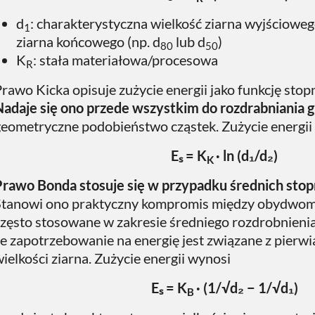
d
​: charakterystyczna wielkość ziarna wyjścioweg
1
ziarna końcowego (np. d
​ lub d
​)
80
50
K
​: stała materiałowa/procesowa
R
rawo Kicka opisuje zużycie energii jako funkcję stop
Nadaje się ono przede wszystkim do rozdrabniania 
geometryczne podobieństwo cząstek. Zużycie energii
Eₛ = K
· ln (d₁/d₂)
K
Prawo Bonda stosuje się w przypadku średnich stop
Stanowi ono praktyczny kompromis między obydwoma 
zęsto stosowane w zakresie średniego rozdrobnienia
że zapotrzebowanie na energię jest związane z pier
ielkości ziarna. Zużycie energii wynosi
Eₛ = K
· (1/√d₂ − 1/√d₁)
B