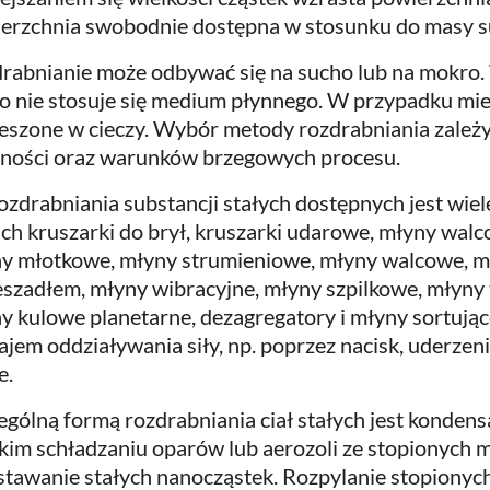
erzchnia swobodnie dostępna w stosunku do masy sub
rabnianie może odbywać się na sucho lub na mokro.
o nie stosuje się medium płynnego. W przypadku miel
eszone w cieczy. Wybór metody rozdrabniania zależy
ności oraz warunków brzegowych procesu.
ozdrabniania substancji stałych dostępnych jest wie
ich kruszarki do brył, kruszarki udarowe, młyny walc
y młotkowe, młyny strumieniowe, młyny walcowe, m
eszadłem, młyny wibracyjne, młyny szpilkowe, młyny 
y kulowe planetarne, dezagregatory i młyny sortujące
ajem oddziaływania siły, np. poprzez nacisk, uderzenie
e.
ególną formą rozdrabniania ciał stałych jest kondens
kim schładzaniu oparów lub aerozoli ze stopionych m
tawanie stałych nanocząstek. Rozpylanie stopionych