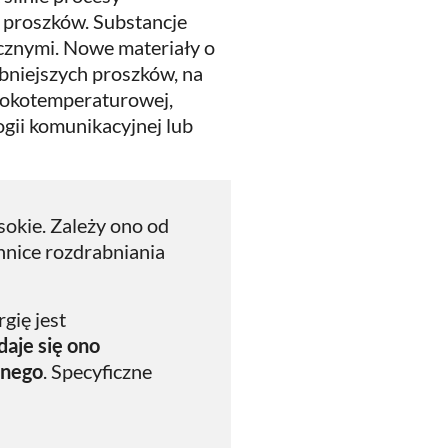
e proszków. Substancje
icznymi. Nowe materiały o
bniejszych proszków, na
ysokotemperaturowej,
ogii komunikacyjnej lub
sokie. Zależy ono od
chnice rozdrabniania
gię jest
aje się ono
bnego
. Specyficzne