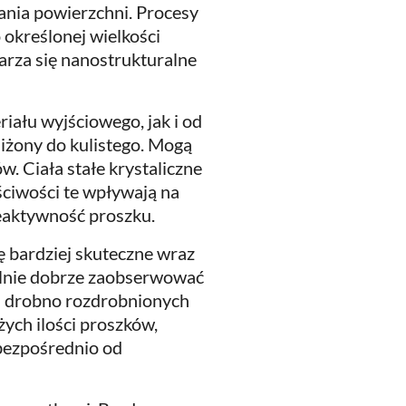
ania powierzchni. Procesy
 określonej wielkości
warza się nanostrukturalne
iału wyjściowego, jak i od
iżony do kulistego. Mogą
w. Ciała stałe krystaliczne
ściwości te wpływają na
reaktywność proszku.
ię bardziej skuteczne wraz
gólnie dobrze zaobserwować
ci drobno rozdrobnionych
ych ilości proszków,
 bezpośrednio od