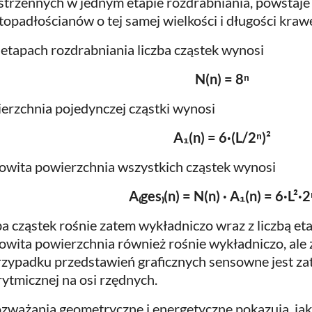
strzennych w jednym etapie rozdrabniania, powstaje
topadłościanów o tej samej wielkości i długości krawę
 etapach rozdrabniania liczba cząstek wynosi
N(n) = 8ⁿ
erzchnia pojedynczej cząstki wynosi
A₁(n) = 6·(L/2ⁿ)²
owita powierzchnia wszystkich cząstek wynosi
A₍ges₎(n) = N(n) · A₁(n) = 6·L²·2
ba cząstek rośnie zatem wykładniczo wraz z liczbą e
owita powierzchnia również rośnie wykładniczo, ale
zypadku przedstawień graficznych sensowne jest za
rytmicznej na osi rzędnych.
ozważania geometryczne i energetyczne pokazują, jak 