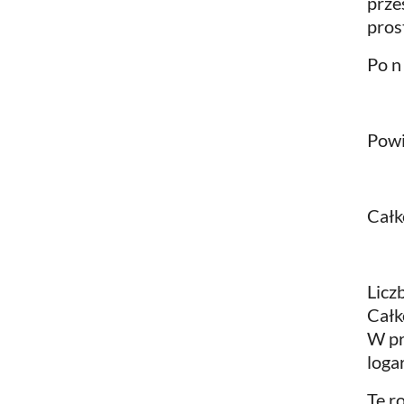
prze
pros
Po n
Powi
Całk
Licz
Całk
W pr
loga
Te r