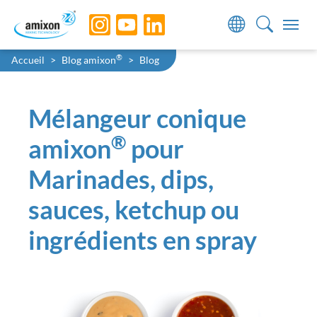
Skip to main navigation
Skip to main content
Skip to page footer
You are here:
®
Accueil
Blog amixon
Blog
Mélangeur conique
®
amixon
pour
Marinades, dips,
sauces, ketchup ou
ingrédients en spray