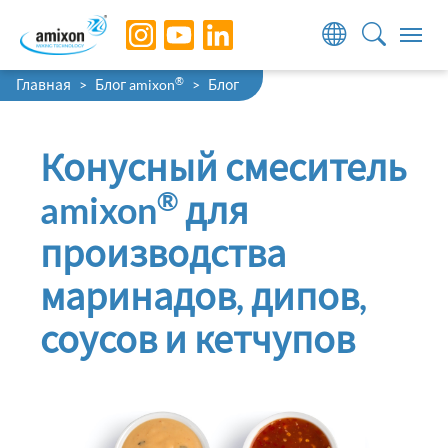
Skip to main navigation
Skip to main content
Skip to page footer
You are here:
®
Главная
Блог amixon
Блог
Конусный смеситель
®
amixon
для
производства
маринадов, дипов,
соусов и кетчупов