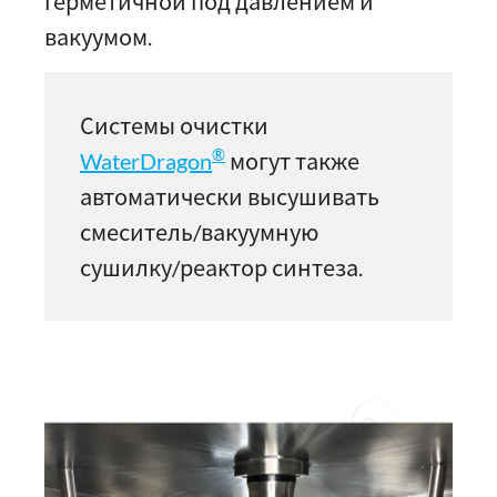
герметичной под давлением и
вакуумом.
Системы очистки
®
WaterDragon
могут также
автоматически высушивать
смеситель/вакуумную
сушилку/реактор синтеза.