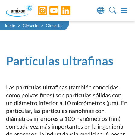
Skip to main navigation
Skip to main content
Skip to page footer
You are here:
Inicio
Glosario
Glosario
Partículas ultrafinas
Las partículas ultrafinas (también conocidas
como polvos finos) son partículas sólidas con
un diámetro inferior a 10 micrómetros (µm). En
particular, las partículas nanofinas con
diámetros inferiores a 100 nanómetros (nm)
son cada vez más importantes en la ingeniería
de procesos, la industria y la medicina. A pesar