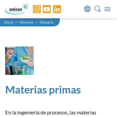
Skip to main navigation
Skip to main content
Skip to page footer
You are here:
Inicio
Glosario
Glosario
Materias primas
En la ingeniería de procesos, las materias