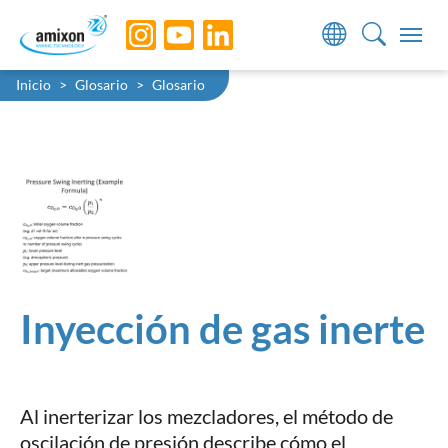
Skip to main navigation
Skip to main content
Skip to page footer
You are here:
Inicio
Glosario
Glosario
Inyección de gas inerte
Al inerterizar los mezcladores, el método de
oscilación de presión describe cómo el