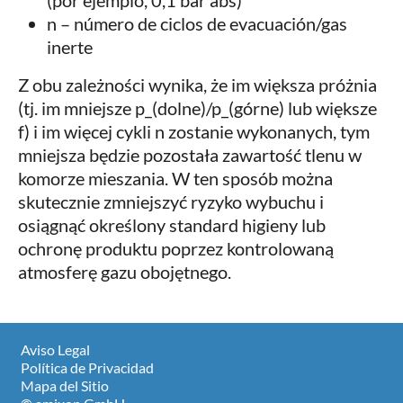
(por ejemplo, 0,1 bar abs)
n – número de ciclos de evacuación/gas
inerte
Z obu zależności wynika, że im większa próżnia
(tj. im mniejsze p_(dolne)/p_(górne) lub większe
f) i im więcej cykli n zostanie wykonanych, tym
mniejsza będzie pozostała zawartość tlenu w
komorze mieszania. W ten sposób można
skutecznie zmniejszyć ryzyko wybuchu i
osiągnąć określony standard higieny lub
ochronę produktu poprzez kontrolowaną
atmosferę gazu obojętnego.
Aviso Legal
Política de Privacidad
Mapa del Sitio