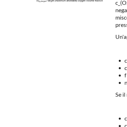
c_(O
nega
misc
pres
Un'a
c
c
f
n
Se il
c
c