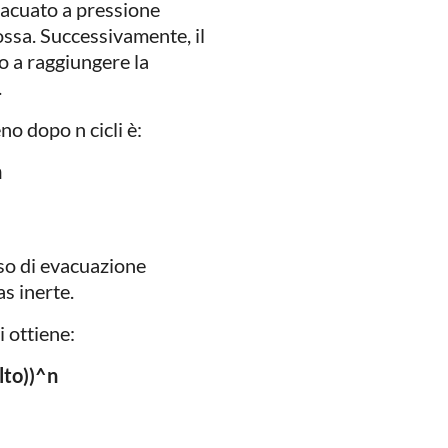
vacuato a pressione
ossa. Successivamente, il
o a raggiungere la
.
o dopo n cicli è:
n
so di evacuazione
s inerte.
i ottiene:
lto))^n