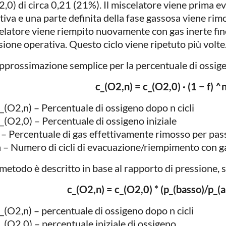
2,0) di circa 0,21 (21%). Il miscelatore viene prima e
tiva e una parte definita della fase gassosa viene rim
elatore viene riempito nuovamente con gas inerte fin
sione operativa. Questo ciclo viene ripetuto più volte
pprossimazione semplice per la percentuale di ossigen
c_(O2,n) = c_(O2,0) · (1 − f) ^
_(O2,n) – Percentuale di ossigeno dopo n cicli
_(O2,0) – Percentuale di ossigeno iniziale
 – Percentuale di gas effettivamente rimosso per pas
 – Numero di cicli di evacuazione/riempimento con ga
 metodo è descritto in base al rapporto di pressione, s
c_(O2,n) = c_(O2,0) * (p_(basso)/p_(a
_(O2,n) – percentuale di ossigeno dopo n cicli
_(O2,0) – percentuale iniziale di ossigeno