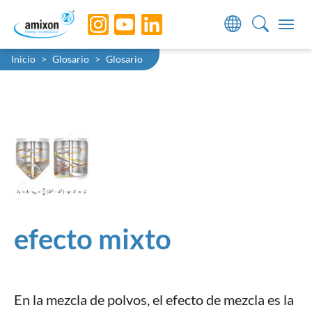
Skip to main navigation
Skip to main content
Skip to page footer
You are here:
Inicio
Glosario
Glosario
efecto mixto
En la mezcla de polvos, el efecto de mezcla es la