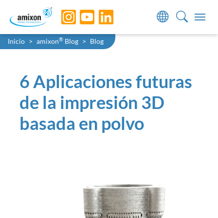
Skip to main navigation
Skip to main content
Skip to page footer
You are here:
®
Inicio
amixon
Blog
Blog
6 Aplicaciones futuras
de la impresión 3D
basada en polvo