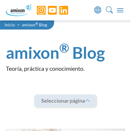
Skip to main navigation
Skip to main content
Skip to page footer
You are here:
®
Inicio
amixon
Blog
®
amixon
Blog
Teoría, práctica y conocimiento.
Seleccionar página