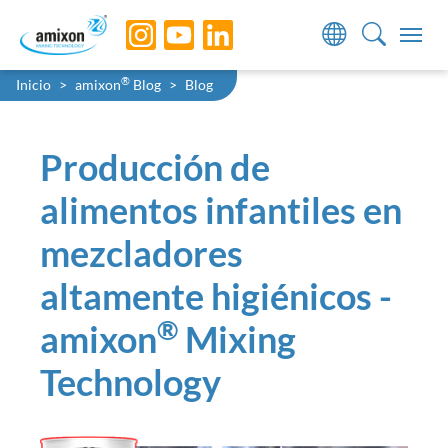
Skip to main navigation
Skip to main content
Skip to page footer
You are here:
®
Inicio
amixon
Blog
Blog
Producción de
alimentos infantiles en
mezcladores
altamente higiénicos -
®
amixon
Mixing
Technology