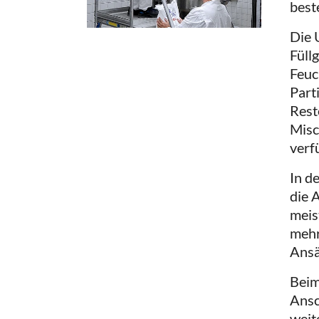
best
Die 
Füll
Feuc
Part
Rest
Misc
verf
In d
die 
meis
mehr
Ansä
Beim
Ansc
weit