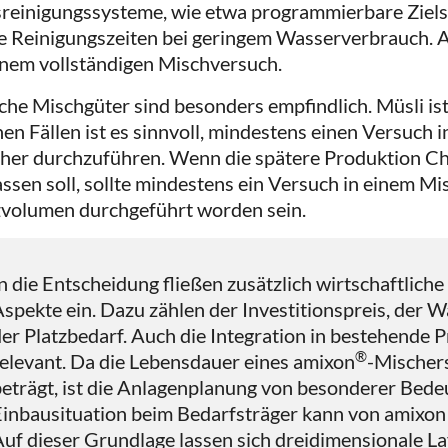
reinigungssysteme, wie etwa programmierbare Zielst
e Reinigungszeiten bei geringem Wasserverbrauch. A
inem vollständigen Mischversuch.
he Mischgüter sind besonders empfindlich. Müsli ist e
hen Fällen ist es sinnvoll, mindestens einen Versuch
her durchzuführen. Wenn die spätere Produktion Ch
ssen soll, sollte mindestens ein Versuch in einem Mi
volumen durchgeführt worden sein.
n die Entscheidung fließen zusätzlich wirtschaftlic
spekte ein. Dazu zählen der Investitionspreis, der
er Platzbedarf. Auch die Integration in bestehende P
®
elevant. Da die Lebensdauer eines amixon
-Mischers
eträgt, ist die Anlagenplanung von besonderer Bede
inbausituation beim Bedarfsträger kann von amixon d
uf dieser Grundlage lassen sich dreidimensionale L