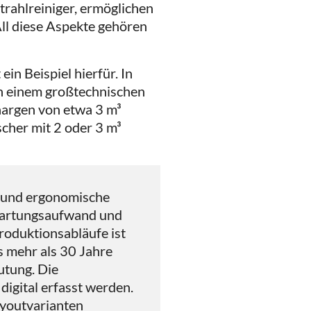
rahlreiniger, ermöglichen
ll diese Aspekte gehören
in Beispiel hierfür. In
 in einem großtechnischen
argen von etwa 3 m³
scher mit 2 oder 3 m³
he und ergonomische
 Wartungsaufwand und
roduktionsabläufe ist
 mehr als 30 Jahre
utung. Die
igital erfasst werden.
ayoutvarianten