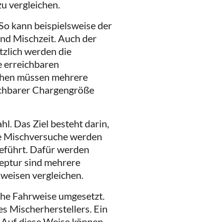
zu vergleichen.
So kann beispielsweise der
und Mischzeit. Auch der
zlich werden die
e erreichbaren
eihen müssen mehrere
ichbarer Chargengröße
hl. Das Ziel besteht darin,
ie Mischversuche werden
geführt. Dafür werden
eptur sind mehrere
sweisen vergleichen.
che Fahrweise umgesetzt.
s Mischerherstellers. Ein
. Auf diese Weise können