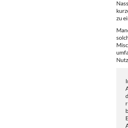
Nass
kurz
zu e
Manc
solc
Misc
umfa
Nutz
I
A
d
r
b
E
A