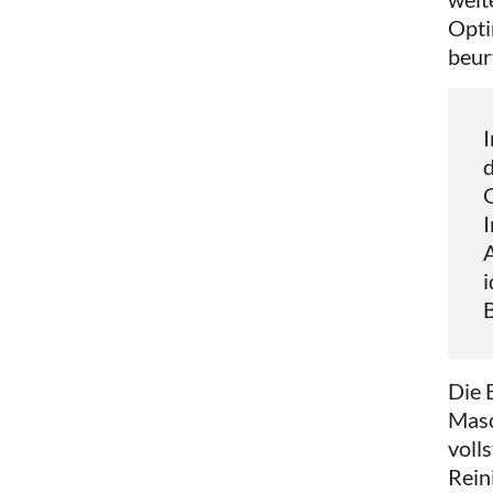
Opti
beur
I
d
I
A
i
B
Die 
Masc
voll
Rein