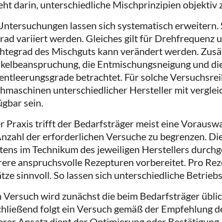
eht darin, unterschiedliche Mischprinzipien objektiv 
Untersuchungen lassen sich systematisch erweitern. 
grad variiert werden. Gleiches gilt für Drehfrequenz 
htegrad des Mischguts kann verändert werden. Zusät
ikelbeanspruchung, die Entmischungsneigung und di
entleerungsgrade betrachtet. Für solche Versuchsr
hmaschinen unterschiedlicher Hersteller mit vergle
ügbar sein.
er Praxis trifft der Bedarfsträger meist eine Vorauswa
Anzahl der erforderlichen Versuche zu begrenzen. D
tens im Technikum des jeweiligen Herstellers durch
ere anspruchsvolle Rezepturen vorbereitet. Pro Rez
tze sinnvoll. So lassen sich unterschiedliche Betrieb
 Versuch wird zunächst die beim Bedarfsträger übli
hließend folgt ein Versuch gemäß der Empfehlung de
erer Ansatz dient der Optimierung oder Bestätigung