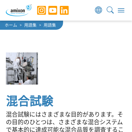
Skip to main navigation
Skip to main content
Skip to page footer
You are here:
ホーム
用語集
用語集
混合試験
混合試験にはさまざまな目的があります。そ
の目的のひとつは、さまざまな混合システム
で基本的に達成可能な混合品質を調査するこ