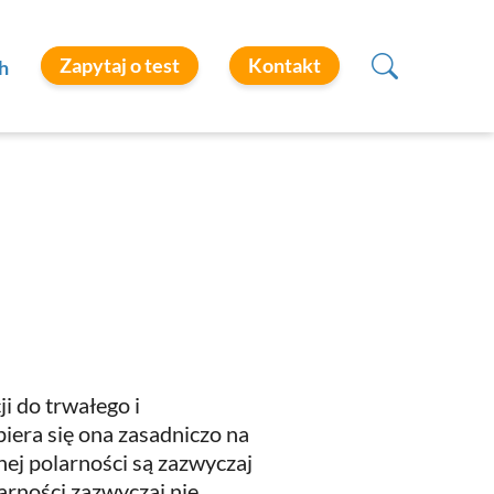
Zapytaj o test
Kontakt
h
i do trwałego i
iera się ona zasadniczo na
ej polarności są zazwyczaj
arności zazwyczaj nie