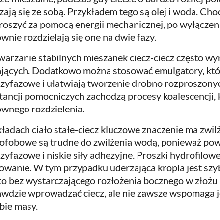
zają się ze sobą. Przykładem tego są olej i woda. Cho
roszyć za pomocą energii mechanicznej, po wyłączen
wnie rozdzielają się one na dwie fazy.
arzanie stabilnych mieszanek ciecz-ciecz często wy
ających. Dodatkowo można stosować emulgatory, któr
zyfazowe i ułatwiają tworzenie drobno rozproszonyc
tancji pomocniczych zachodzą procesy koalescencji,
wnego rozdzielenia.
ładach ciało stałe-ciecz kluczowe znaczenie ma zwilż
ofobowe są trudne do zwilżenia wodą, ponieważ pow
zyfazowe i niskie siły adhezyjne. Proszki hydrofilow
owanie. W tym przypadku uderzająca kropla jest szy
to bez wystarczającego rozłożenia bocznego w złożu 
wdzie wprowadzać ciecz, ale nie zawsze wspomaga je
bie masy.