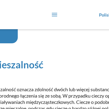
Polis
eszalność
zalność oznacza zdolność dwóch lub więcej substancj
orodnego łączenia się ze sobą. W przypadku cieczy op
iaływaniach międzycząsteczkowych. Ciecze o podobn
ze mieszalne, podczas gdy ciecze o bardzo różnej pol