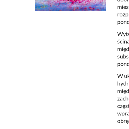
mies
rozp
pono
Wytw
ścin
międ
subs
pono
W uk
hydr
międ
zach
częs
wpra
obrę