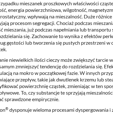
zypadku mieszanek proszkowych właściwości cząstek, 
ość, energia powierzchniowa, wilgotność, magnetyzm
trostatyczny, wpływają na mieszalność. Duże różnice 
yjają procesom segregacji. Chociaż podczas mieszan
ść mieszania, już podczas napełniania lub transportu
ozdzielania się. Zachowanie to wynika z efektów per
ug gęstości lub tworzenia się pustych przestrzeni w
tek.
nie niewielkich ilości cieczy może zwiększyć tarcie
samym zmniejszyć tendencję do rozdzielania się. Efe
ulacją na mokro w początkowej fazie. W innych przy
wiające przepływ, takie jak dwutlenek krzemu lub st
fikować powierzchnię cząstek, zmieniając w ten spo
pływowe. To, czy substancje te sprzyjają mieszalności
ać sprawdzone empirycznie.
®
xon
dysponuje wieloma procesami dyspergowania i zw