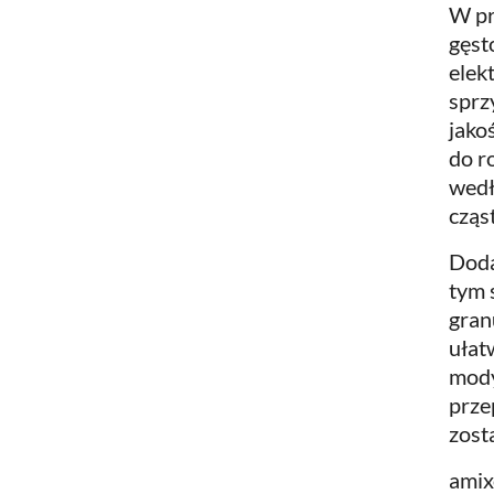
W pr
gęst
elek
sprz
jako
do r
wedł
cząs
Doda
tym 
gran
ułat
mody
prze
zost
ami