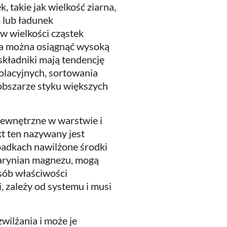
takie jak wielkość ziarna,
 lub ładunek
w wielkości cząstek
ia można osiągnąć wysoką
 składniki mają tendencję
kolacyjnych, sortowania
 obszarze styku większych
 wewnętrzne w warstwie i
kt ten nazywany jest
padkach nawilżone środki
earynian magnezu, mogą
sób właściwości
, zależy od systemu i musi
ilżania i może je