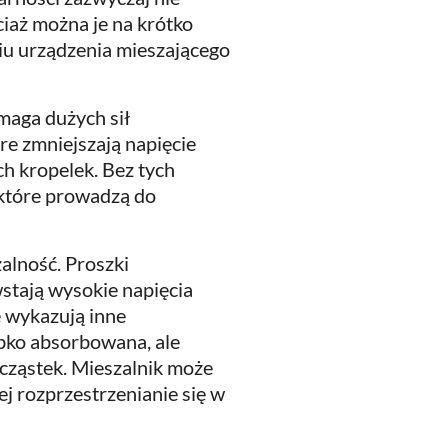
ciaż można je na krótko
iu urządzenia mieszającego
maga dużych sił
e zmniejszają napięcie
h kropelek. Bez tych
 które prowadzą do
alność. Proszki
stają wysokie napięcia
e wykazują inne
bko absorbowana, ale
cząstek. Mieszalnik może
j rozprzestrzenianie się w