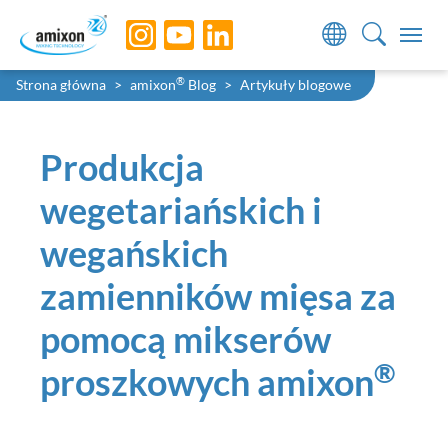
Skip to main navigation
Skip to main content
Skip to page footer
You are here:
®
Strona główna
amixon
Blog
Artykuły blogowe
Produkcja
wegetariańskich i
wegańskich
zamienników mięsa za
pomocą mikserów
®
proszkowych amixon