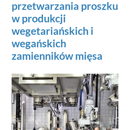
przetwarzania proszku
w produkcji
wegetariańskich i
wegańskich
zamienników mięsa