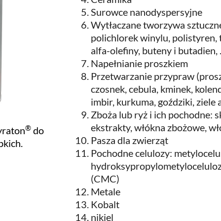
Surowce nanodyspersyjne
Wytłaczane tworzywa sztuczne,
polichlorek winylu, polistyren, 
alfa-olefiny, buteny i butadien, .
Napełnianie proszkiem
Przetwarzanie przypraw (proszek
czosnek, cebula, kminek, kole
imbir, kurkuma, goździki, ziele a
Zboża lub ryż i ich pochodne: sk
ekstrakty, włókna zbożowe, wł
®
raton
do
Pasza dla zwierząt
pkich.
Pochodne celulozy: metylocelu
hydroksypropylometylocelulo
(CMC)
Metale
Kobalt
nikiel