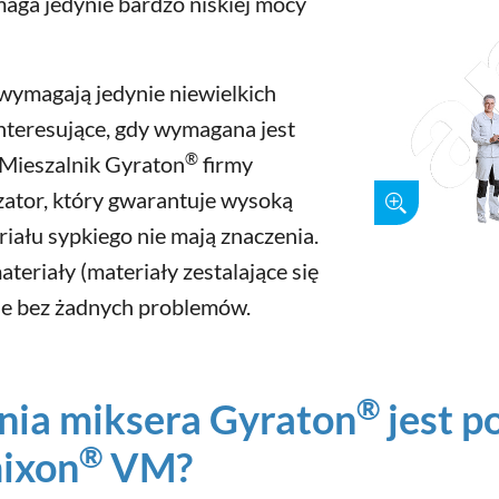
maga jedynie bardzo niskiej mocy
e wymagają jedynie niewielkich
interesujące, gdy wymagana jest
®
 Mieszalnik Gyraton
firmy
ator, który gwarantuje wysoką
iału sypkiego nie mają znaczenia.
teriały (materiały zestalające się
e bez żadnych problemów.
®
nia miksera Gyraton
jest p
®
mixon
VM?