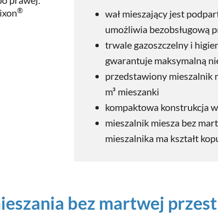
 po prawej:
®
ixon
wał mieszający jest podpart
umożliwia bezobsługową p
trwale gazoszczelny i higi
gwarantuje maksymalną n
przedstawiony mieszalnik
m³ mieszanki
kompaktowa konstrukcja w
mieszalnik miesza bez mar
mieszalnika ma kształt kop
ieszania bez martwej przest