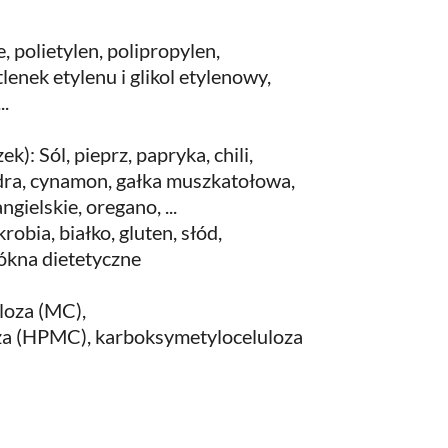
 polietylen, polipropylen,
tlenek etylenu i glikol etylenowy,
..
): Sól, pieprz, papryka, chili,
ndra, cynamon, gałka muszkatołowa,
ngielskie, oregano, ...
robia, białko, gluten, słód,
ókna dietetyczne
loza (MC),
za (HPMC), karboksymetyloceluloza