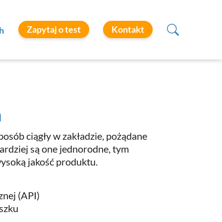
Zapytaj o test
Kontakt
h
n
posób ciągły w zakładzie, pożądane
bardziej są one jednorodne, tym
wysoką jakość produktu.
nej (API)
oszku