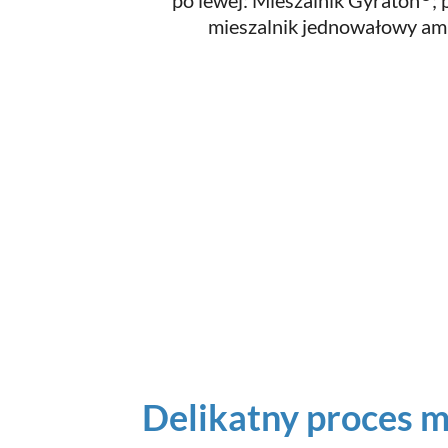
po lewej: Mieszalnik Gyraton
;
mieszalnik jednowałowy am
Delikatny proces m