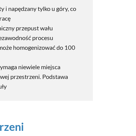
y i napędzany tylko u góry, co
racę
eniczny przepust wału
iezawodność procesu
 może homogenizować do 100
ymaga niewiele miejsca
twej przestrzeni. Podstawa
uły
rzeni