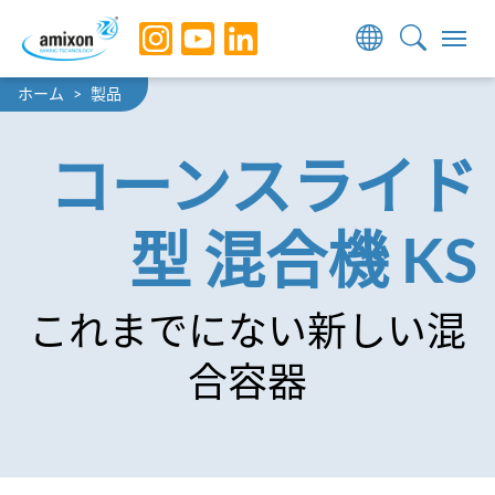
Skip to main navigation
Skip to main content
Skip to page footer
You are here:
ホーム
製品
コーンスライド
型 混合機 KS
これまでにない新しい混
合容器