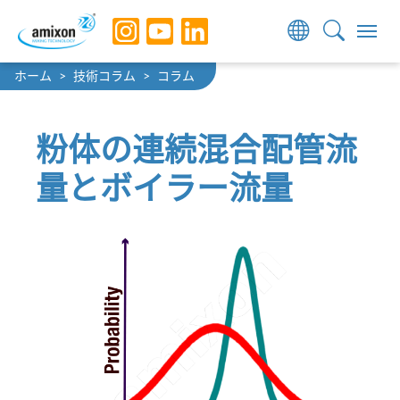
Skip to main navigation
Skip to main content
Skip to page footer
You are here:
ホーム
技術コラム
コラム
粉体の連続混合配管流
量とボイラー流量