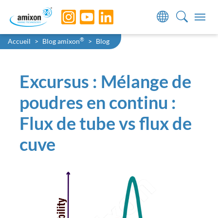
Skip to main navigation
Skip to main content
Skip to page footer
You are here:
®
Accueil
Blog amixon
Blog
Excursus : Mélange de
poudres en continu :
Flux de tube vs flux de
cuve