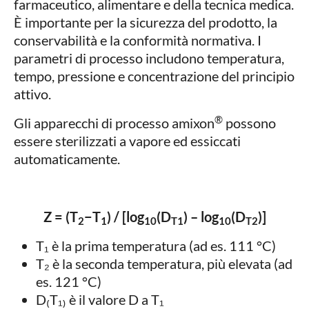
farmaceutico, alimentare e della tecnica medica.
È importante per la sicurezza del prodotto, la
conservabilità e la conformità normativa. I
parametri di processo includono temperatura,
tempo, pressione e concentrazione del principio
attivo.
®
Gli apparecchi di processo amixon
possono
essere sterilizzati a vapore ed essiccati
automaticamente.
Z = (T
​−T
​) / [log
(D
) – log
(D
)]
2
1
10
T1
10
T2
T₁ è la prima temperatura (ad es. 111 °C)
T₂ è la seconda temperatura, più elevata (ad
es. 121 °C)
D₍T₁₎ è il valore D a T₁