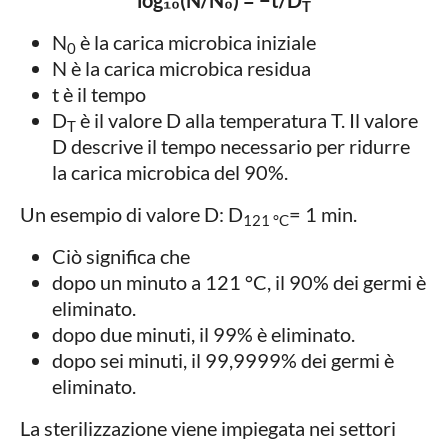
log₁₀(N/N₀) = −t/D
T
N
è la carica microbica iniziale
0
N è la carica microbica residua
t è il tempo
D
è il valore D alla temperatura T. Il valore
T
D descrive il tempo necessario per ridurre
la carica microbica del 90%.
Un esempio di valore D: D
= 1 min.
121 °C
Ciò significa che
dopo un minuto a 121 °C, il 90% dei germi è
eliminato.
dopo due minuti, il 99% è eliminato.
dopo sei minuti, il 99,9999% dei germi è
eliminato.
La sterilizzazione viene impiegata nei settori