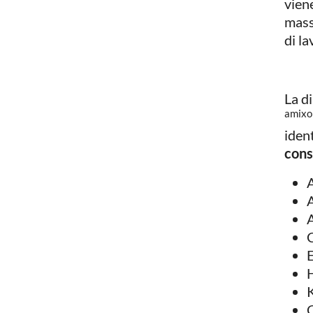
vien
mass
di l
La d
amix
ident
conse
A
A