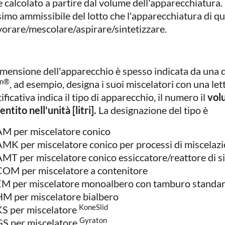
e calcolato a partire dal volume dell'apparecchiatura. 
imo ammissibile del lotto che l'apparecchiatura di qu
avorare/mescolare/aspirare/sintetizzare.
imensione dell'apparecchio è spesso indicata da una d
on®
, ad esempio, designa i suoi miscelatori con una let
ificativa indica il tipo di apparecchio, il numero il
vol
ntito nell'unità [litri].
La designazione del tipo è
AM per miscelatore conico
MK per miscelatore conico per processi di miscelaz
MT per miscelatore conico essiccatore/reattore di si
COM per miscelatore a contenitore
EM per miscelatore monoalbero con tamburo standa
HM per miscelatore bialbero
KoneSlid
KS per miscelatore
Gyraton
GS per miscelatore