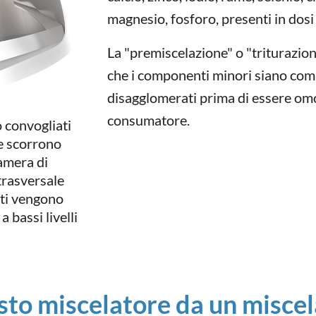
magnesio, fosforo, presenti in dos
La "premiscelazione" o "triturazion
che i componenti minori siano co
disagglomerati prima di essere omog
consumatore.
o convogliati
 e scorrono
camera di
 trasversale
ati vengono
 bassi livelli
sto miscelatore da un miscel