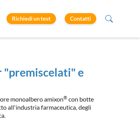
Richiedi un test
Contatti
 "premiscelati" e
®
atore monoalbero amixon
con botte
o all'industria farmaceutica, degli
ica.