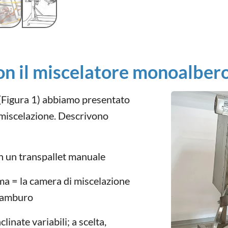
con il miscelatore monoalbe
 (Figura 1) abbiamo presentato
i miscelazione. Descrivono
n un transpallet manuale
ema = la camera di miscelazione
 tamburo
linate variabili; a scelta,