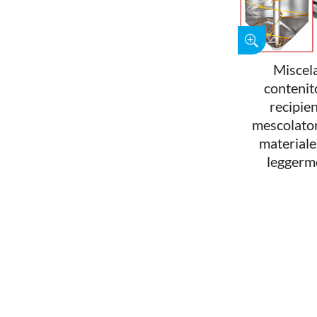
Miscela
contenit
recipie
mescolatore
materiale
leggerme