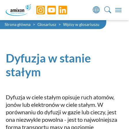
Skip to main navigation
Skip to main content
Skip to page footer
You are here:
Strona główna
Glosariusz
Wpisy w glosariuszu
Dyfuzja w stanie
stałym
Dyfuzja w ciele stałym opisuje ruch atomów,
jonów lub elektronów w ciele stałym. W
porównaniu do dyfuzji w gazie lub cieczy, jest
ona niezwykle powolna - jest to najwolniejsza
forma transportu masy na poziomie