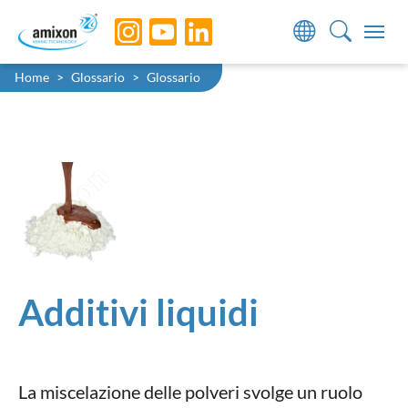
Skip to main navigation
Skip to main content
Skip to page footer
You are here:
Home
Glossario
Glossario
Additivi liquidi
La miscelazione delle polveri svolge un ruolo