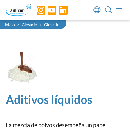
Skip to main navigation
Skip to main content
Skip to page footer
You are here:
Inicio
Glosario
Glosario
Aditivos líquidos
La mezcla de polvos desempeña un papel