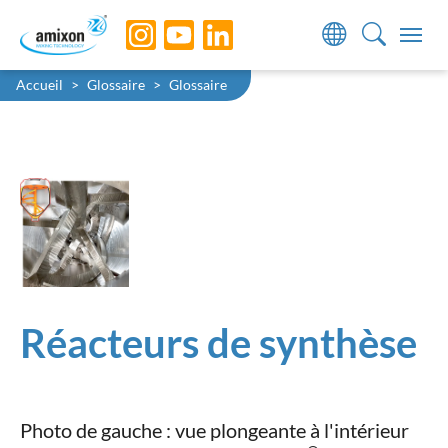
Skip to main navigation
Skip to main content
Skip to page footer
You are here:
Accueil
Glossaire
Glossaire
Réacteurs de synthèse
Photo de gauche : vue plongeante à l'intérieur