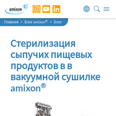
Skip to main navigation
Skip to main content
Skip to page footer
You are here:
®
Главная
Блог amixon
Блог
Стерилизация
сыпучих пищевых
продуктов в в
вакуумной сушилке
®
amixon