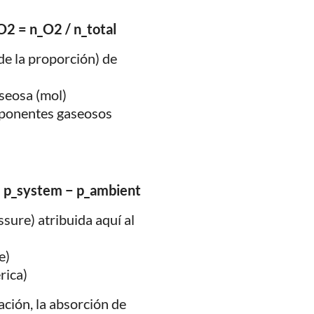
O2 = n_O2 / n_total
de la proporción) de
aseosa (mol)
omponentes gaseosos
= p_system − p_ambient
sure) atribuida aquí al
e)
rica)
ación, la absorción de