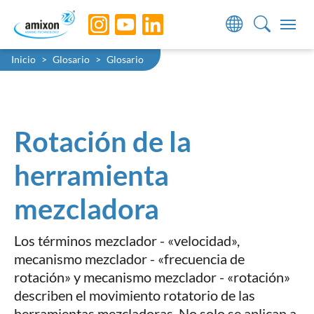
Skip to main navigation
Skip to main content
Skip to page footer
You are here:
Inicio
Glosario
Glosario
Rotación de la
herramienta
mezcladora
Los términos mezclador - «velocidad»,
mecanismo mezclador - «frecuencia de
rotación» y mecanismo mezclador - «rotación»
describen el movimiento rotatorio de las
herramientas mezcladoras. No solo se aplican a