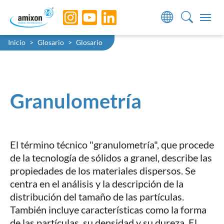
Skip to main navigation
Skip to main content
Skip to page footer
You are here:
Inicio
Glosario
Glosario
Granulometría
El término técnico "granulometría", que procede
de la tecnología de sólidos a granel, describe las
propiedades de los materiales dispersos. Se
centra en el análisis y la descripción de la
distribución del tamaño de las partículas.
También incluye características como la forma
de las partículas, su densidad y su dureza. El