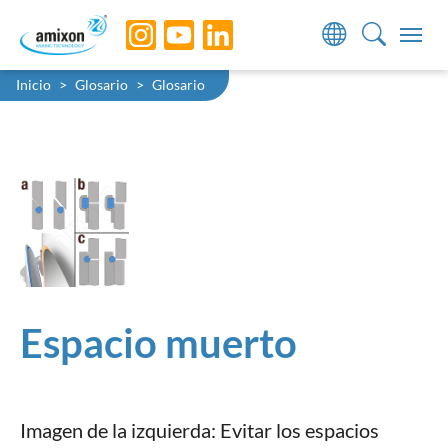
Skip to main navigation
Skip to main content
Skip to page footer
You are here:
Inicio
Glosario
Glosario
Espacio muerto
Imagen de la izquierda: Evitar los espacios