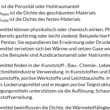
 ist die Porosität oder Hohlraumanteil
ρ
​ ist die Dichte des geschäumten Materials
foam
ρ
​ ist die Dichte des festen Materials
solid
bmittel können physikalisch oder chemisch wirken. Ph
 bereits gasförmig oder leicht siedend. Beispiele hierf
 Pentan. Sie expandieren bei Erwärmung oder Druck
bmittel zersetzen sich bei Wärme und setzen Gase wi
sche Beispiele sind Azodicarbonamid oder Natriumh
bmittel finden in der Kunststoff-, Bau-, Chemie-, Leb
hmittelindustrie Verwendung. In Kunststoffen und 
umstoffe, poröse Werkstoffe und Leichtbaustoffe. 
als Lockerungsmittel und erzeugen poröse Teigstrukt
igungsmitteln unterstützen sie die Auflösung, Scha
stoffverteilung.
bmittel beeinflussen die Dichte, die Wärmeleitfähigke