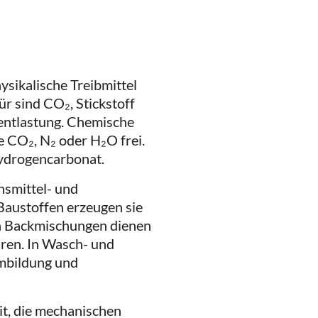
ysikalische Treibmittel
ür sind CO₂, Stickstoff
entlastung. Chemische
e CO₂, N₂ oder H₂O frei.
ydrogencarbonat.
ensmittel- und
Baustoffen erzeugen sie
In Backmischungen dienen
uren. In Wasch- und
umbildung und
it, die mechanischen