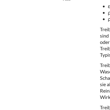
ε
Trei
sind
oder
Trei
Typi
Trei
Wasc
Scha
sie 
Rein
Wirk
Trei