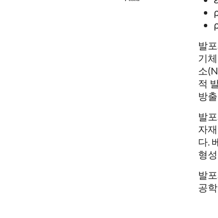
발포
기체
소(
적 
방출
발포
자재
다.
형성
발포
공학