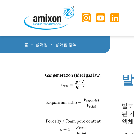
Skip to main navigation
Skip to main content
Skip to page footer
You are here:
홈
용어집
용어집 항목
발
발포
된 
액체