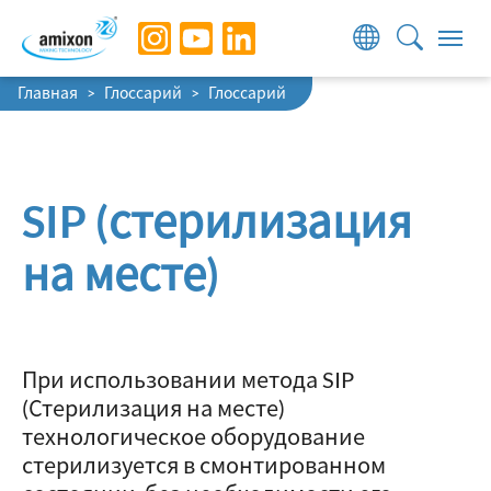
Skip to main navigation
Skip to main content
Skip to page footer
You are here:
Главная
Глоссарий
Глоссарий
SIP (стерилизация
на месте)
При использовании метода SIP
(Стерилизация на месте)
технологическое оборудование
стерилизуется в смонтированном