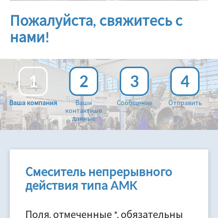
Пожалуйста, свяжитесь с
нами!
1
2
3
4
Ваша компания
Ваши
Сообщение
Отправить
контактные
данные
Смеситель непрерывного
действия типа AMK
Поля, отмеченные *, обязательны