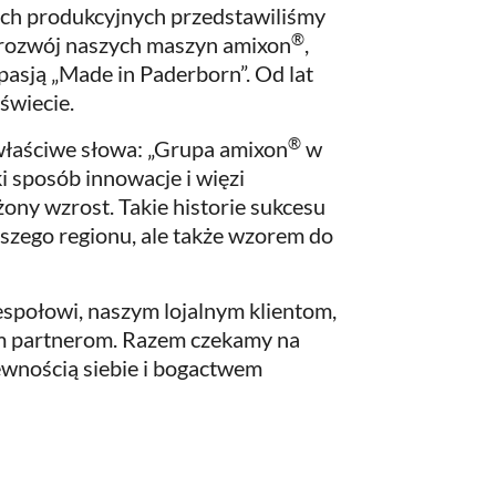
ach produkcyjnych przedstawiliśmy
®
i rozwój naszych maszyn amixon
,
pasją „Made in Paderborn”. Od lat
świecie.
®
 właściwe słowa: „Grupa amixon
w
i sposób innowacje i więzi
ny wzrost. Takie historie sukcesu
aszego regionu, ale także wzorem do
połowi, naszym lojalnym klientom,
 partnerom. Razem czekamy na
ewnością siebie i bogactwem