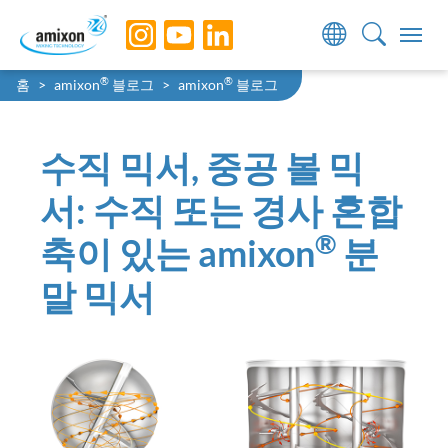
Skip to main navigation
Skip to main content
Skip to page footer
You are here:
®
®
홈
amixon
블로그
amixon
블로그
수직 믹서, 중공 볼 믹
서: 수직 또는 경사 혼합
®
축이 있는 amixon
분
말 믹서