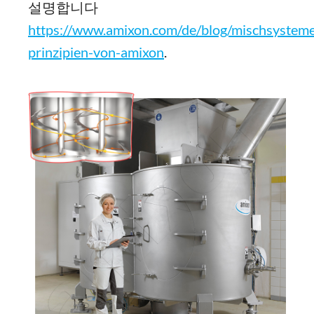
설명합니다
https://www.amixon.com/de/blog/mischsystem
prinzipien-von-amixon
.