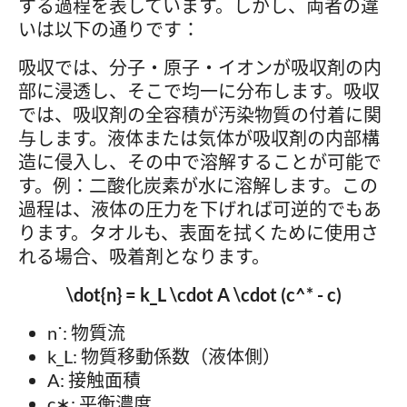
する過程を表しています。しかし、両者の違
いは以下の通りです：
吸収では、分子・原子・イオンが吸収剤の内
部に浸透し、そこで均一に分布します。吸収
では、吸収剤の全容積が汚染物質の付着に関
与します。液体または気体が吸収剤の内部構
造に侵入し、その中で溶解することが可能で
す。例：二酸化炭素が水に溶解します。この
過程は、液体の圧力を下げれば可逆的でもあ
ります。タオルも、表面を拭くために使用さ
れる場合、吸着剤となります。
\dot{n} = k_L \cdot A \cdot (c^* - c)
n˙: 物質流
k_L​: 物質移動係数（液体側）
A: 接触面積
c∗: 平衡濃度