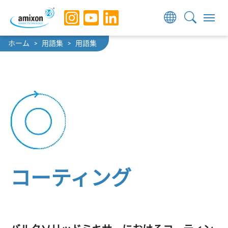
Skip to main navigation
Skip to main content
Skip to page footer
You are here:
ホーム
用語集
用語集
コーティング