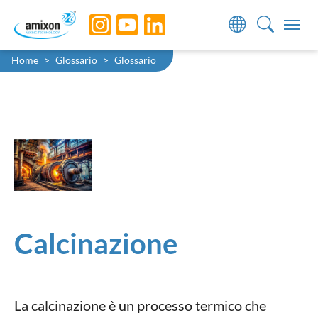
Skip to main navigation
Skip to main content
Skip to page footer
You are here:
Home
Glossario
Glossario
Calcinazione
La calcinazione è un processo termico che